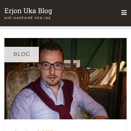
Skip
Erjon Uka Blog
to
NJË HAPËSIRË PËR IDE
content
BLOG