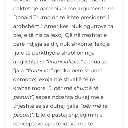
paktët që parashikoi me argumente se
Donald Trump do të ishte presidenti i
ardhshëm i Amerikës. Nuk ngurrova ta
blej e të nis ta lexoj. Që në rreshtat e
parë ndjeja se diç nuk shkonte, lexoja
fjalë të përkthyera shabllon nga
anglishtja si
“financializim”
a thua se
fjala
“financim”
qenka bërë shumë
demode; lexoja një shkallë të re
krahasimore,
“…për më shumë të
pasurit”
, sepse ndoshta dukej më e
thjeshtë se sa duhej fjalia
“për më të
pasurit”
. E lëre pastaj shpjegimin e
koncepteve apo të ideve më të