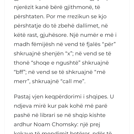
njerëzit kanë bërë gjithmonë, të
përshtaten. Por me rrezikun se kjo
përshtatje do të zbehë dallimet, në
këtë rast, gjuhësore. Një numër e më i
madh fëmijësh në vend të fjalës “për”
shkruajnë shenjën “x”; në vend se të
thonë “shoqe e ngushtë” shkruajnë
“bff”; në vend se të shkruajnë “më
merr”, shkruajnë “call me”.
Pastaj vjen keqpërdorimi i shqipes. U
ndjeva mirë kur pak kohë më parë
pashë në librari se në shqip kishte
ardhur Noam Chomsky: një prej
kokave të mendimit botëror, ndër të