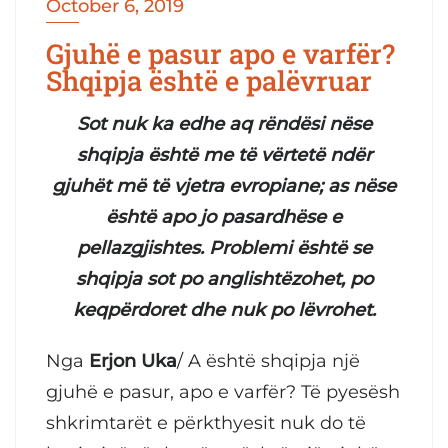
October 6, 2019
Gjuhë e pasur apo e varfër?
Shqipja është e palëvruar
Sot nuk ka edhe aq rëndësi nëse
shqipja është me të vërtetë ndër
gjuhët më të vjetra evropiane; as nëse
është apo jo pasardhëse e
pellazgjishtes. Problemi është se
shqipja sot po anglishtëzohet, po
keqpërdoret dhe nuk po lëvrohet.
Nga
Erjon Uka
/ A është shqipja një
gjuhë e pasur, apo e varfër? Të pyesësh
shkrimtarët e përkthyesit nuk do të