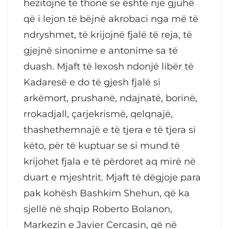
hezitojnë të thonë se është një gjuhë
që i lejon të bëjnë akrobaci nga më të
ndryshmet, të krijojnë fjalë të reja, të
gjejnë sinonime e antonime sa të
duash. Mjaft të lexosh ndonjë libër të
Kadaresë e do të gjesh fjalë si
arkëmort, prushanë, ndajnatë, borinë,
rrokadjall, çarjekrismë, qelqnajë,
thashethemnajë e të tjera e të tjera si
këto, për të kuptuar se si mund të
krijohet fjala e të përdoret aq mirë në
duart e mjeshtrit. Mjaft të dëgjoje para
pak kohësh Bashkim Shehun, që ka
sjellë në shqip Roberto Bolanon,
Markezin e Javier Cercasin, që në