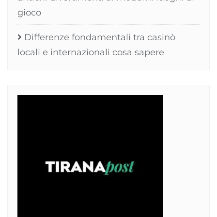
gioco
Differenze fondamentali tra casinò
locali e internazionali cosa sapere