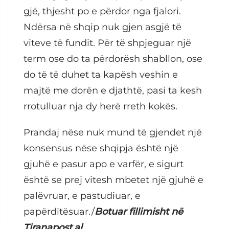
gjë, thjesht po e përdor nga fjalori.
Ndërsa në shqip nuk gjen asgjë të
viteve të fundit. Për të shpjeguar një
term ose do ta përdorësh shabllon, ose
do të të duhet ta kapësh veshin e
majtë me dorën e djathtë, pasi ta kesh
rrotulluar nja dy herë rreth kokës.
Prandaj nëse nuk mund të gjendet një
konsensus nëse shqipja është një
gjuhë e pasur apo e varfër, e sigurt
është se prej vitesh mbetet një gjuhë e
palëvruar, e pastudiuar, e
papërditësuar./
Botuar fillimisht në
Tiranapost.al