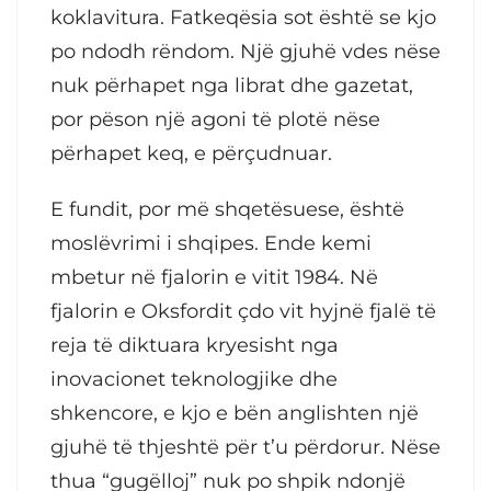
koklavitura. Fatkeqësia sot është se kjo
po ndodh rëndom. Një gjuhë vdes nëse
nuk përhapet nga librat dhe gazetat,
por pëson një agoni të plotë nëse
përhapet keq, e përçudnuar.
E fundit, por më shqetësuese, është
moslëvrimi i shqipes. Ende kemi
mbetur në fjalorin e vitit 1984. Në
fjalorin e Oksfordit çdo vit hyjnë fjalë të
reja të diktuara kryesisht nga
inovacionet teknologjike dhe
shkencore, e kjo e bën anglishten një
gjuhë të thjeshtë për t’u përdorur. Nëse
thua “gugëlloj” nuk po shpik ndonjë