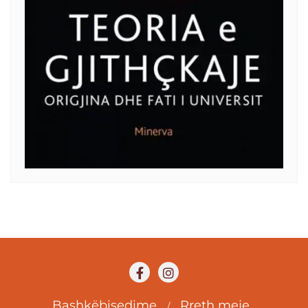
Bashkëbisedime
Rreth meje